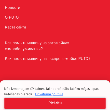
Новости
O PUTO
Карта сайта
Как помыть машину на автомойках
самообслуживания?
Как помыть машину на экспресс-мойке PUTO?
Mēs izmantojam sīkdatnes, lai nodrošinātu labāku mājas lapas
lietošanas pieredzi!
Privātuma politika
Политика конфиденциальности
| 2026 © SIA "PUTO
Piekrītu
franšīze"