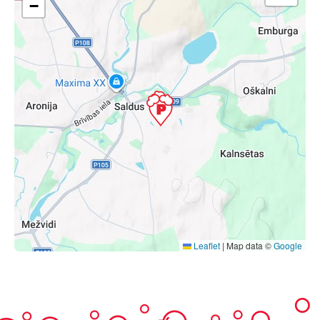
−
Leaflet
|
Map data ©
Google