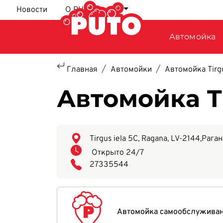
Перейти к основному содержанию
Новости
О PUTO
RU
Автомойка
Главная
Автомойки
Автомойка Tirgu
Автомойка Ti
Tirgus iela 5C, Ragana, LV-2144
,
Раган
Открыто 24/7
27335544
Автомойка самообслужива