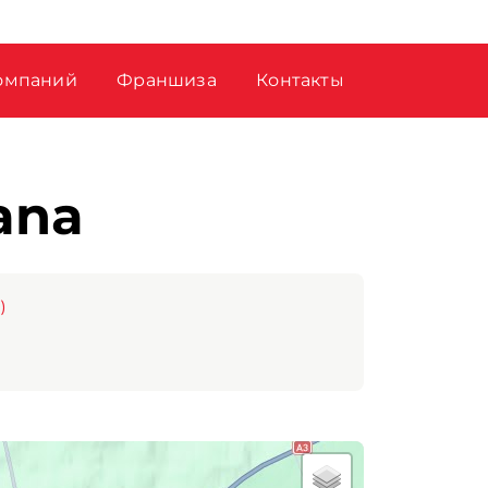
омпаний
Франшиза
Контакты
ana
)