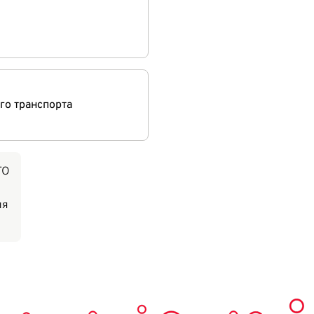
го транспорта
TO
ля