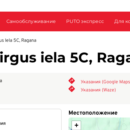
Самообслуживание
PUTO экспресс
Для к
s Iela 5C, Ragana
rgus iela 5C, Rag
а
Указания (Google Maps
Указания (Waze)
Местоположение
ния
+