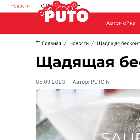
Перейти к основному содержанию
Новости
О PUTO
RU
Автомойка
Главная
Новости
Щадящая бесконт
Щадящая бе
05.09.2023
Автор: PUTO.lv