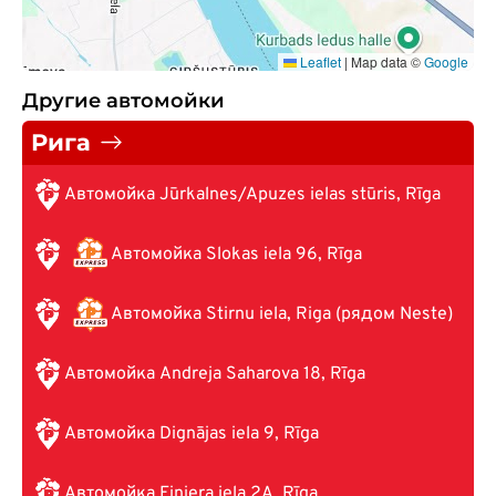
Leaflet
|
Map data ©
Google
Другие автомойки
Рига
Автомойка Jūrkalnes/Apuzes ielas stūris, Rīga
Автомойка Slokas iela 96, Rīga
Автомойка Stirnu iela, Riga (рядом Neste)
Автомойка Andreja Saharova 18, Rīga
Автомойка Dignājas iela 9, Rīga
Автомойка Finiera iela 2A, Rīga