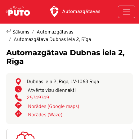
Pārlekt uz galveno saturu
Automazgātavas
Sākums
Automazgātavas
Automazgātava Dubnas Iela 2, Rīga
Automazgātava Dubnas iela 2,
Rīga
Dubnas iela 2, Rīga, LV-1063
,
Rīga
Atvērts visu diennakti
25749749
Norādes (Google maps)
Norādes (Waze)