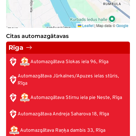
Leaflet
|
Map data ©
Google
Citas automazgātavas
Rīga
Automazgātava Slokas iela 96, Rīga
Automazgātava Jūrkalnes/Apuzes ielas stūris,
Rīga
Automazgātava Stirnu iela pie Neste, Rīga
Automazgātava Andreja Saharova 18, Rīga
Automazgātava Raņķa dambis 33, Rīga