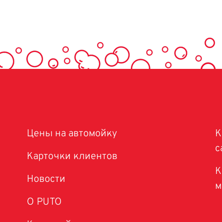
Цены на автомойку
К
с
Карточки клиентов
К
Новости
м
O PUTO