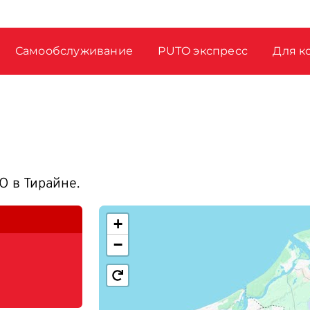
Самообслуживание
PUTO экспресс
Для к
 в Тирайне.
+
−