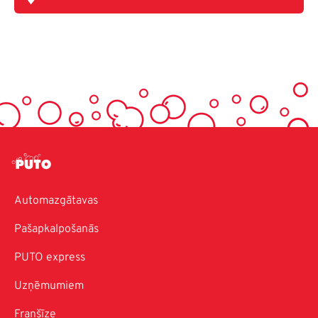
Automazgātavas
Pašapkalpošanās
PUTO express
Uzņēmumiem
Franšīze