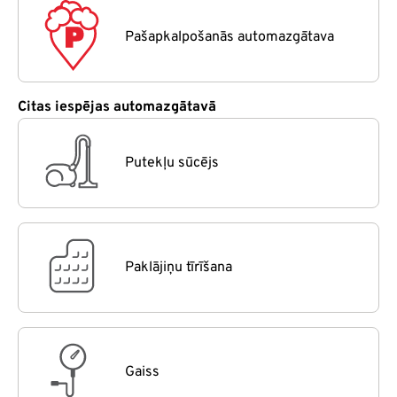
Pašapkalpošanās automazgātava
Citas iespējas automazgātavā
Putekļu sūcējs
Paklājiņu tīrīšana
Gaiss