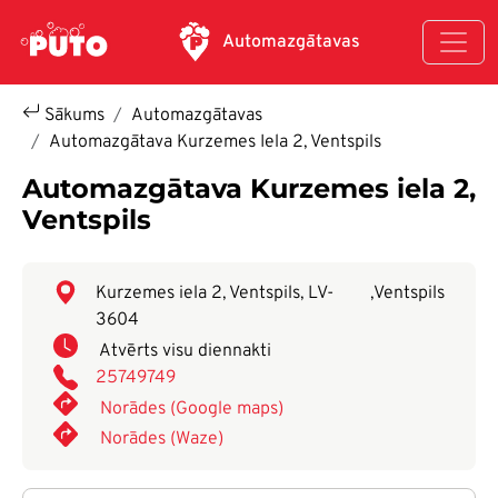
Pārlekt uz galveno saturu
Automazgātavas
Sākums
Automazgātavas
Automazgātava Kurzemes Iela 2, Ventspils
Automazgātava Kurzemes iela 2,
Ventspils
Kurzemes iela 2, Ventspils, LV-
,
Ventspils
3604
Atvērts visu diennakti
25749749
Norādes (Google maps)
Norādes (Waze)