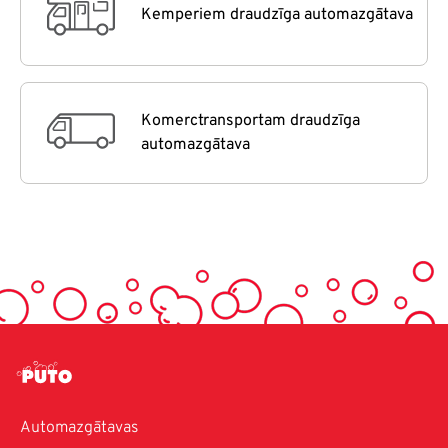
Kemperiem draudzīga automazgātava
Komerctransportam draudzīga
automazgātava
Automazgātavas