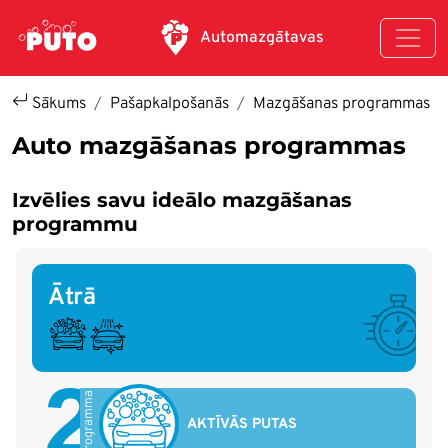
Pārlekt uz galveno saturu
Automazgātavas
Sākums
Pašapkalpošanās
Mazgāšanas programmas
Auto mazgāšanas programmas
Izvēlies savu ideālo mazgāšanas
programmu
Ātrā
2
Programma
AKTĪVĀS PUTAS