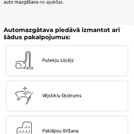
auto mazgāšana
no apakšas.
Automazgātava piedāvā izmantot arī
šādus pakalpojumus:
Putekļu sūcējs
Vējstiklu šķidrums
Paklājiņu tīrīšana