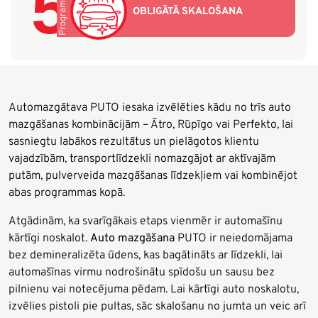
5
Programma
OBLIGĀTĀ SKALOŠANA
Automazgātava PUTO iesaka izvēlēties kādu no trīs auto
mazgāšanas kombinācijām – Ātro, Rūpīgo vai Perfekto, lai
sasniegtu labākos rezultātus un pielāgotos klientu
vajadzībām, transportlīdzekli nomazgājot ar aktīvajām
putām, pulverveida mazgāšanas līdzekļiem vai kombinējot
abas programmas kopā.
Atgādinām, ka svarīgākais etaps vienmēr ir automašīnu
kārtīgi noskalot.
Auto mazgāšana
PUTO ir neiedomājama
bez demineralizēta ūdens, kas bagātināts ar līdzekli, lai
automašīnas virmu nodrošinātu spīdošu un sausu bez
pilnienu vai notecējuma pēdam. Lai kārtīgi auto noskalotu,
izvēlies pistoli pie pultas, sāc skalošanu no jumta un veic arī