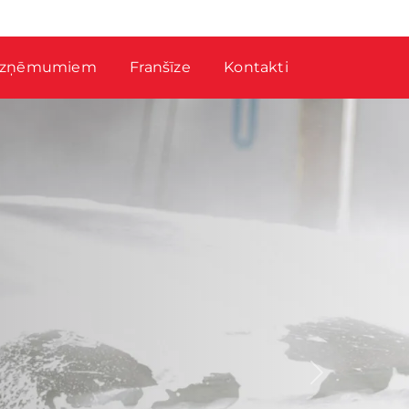
zņēmumiem
Franšīze
Kontakti
Next