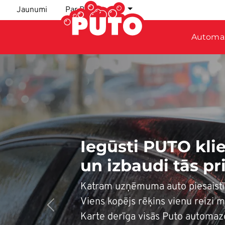
Pārlekt uz galveno saturu
Jaunumi
Par PUTO
LV
Automa
Iegūsti PUTO kl
un izbaudi tās pr
Katram uzņēmuma auto piesaistī
Viens kopējs rēķins vienu reizi m
Previous
Karte derīga visās Puto automazg