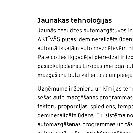
Jaunākās tehnoloģijas
Jaunās paaudzes automazgātuves ir ap
AKTĪVĀS putas, demineralizēts ūdens
automātiskajām auto mazgātavām pie
Pateicoties ilggadējai pieredzei ir iz
pašapkalpošanās Eiropas mēroga aut
mazgāšana būtu vēl ērtāka un pieej
Uzņēmuma inženieru un ķīmijas tehn
sešas auto mazgāšanas programmas, 
faktoru proporcijas: spiediens, tempe
demineralizēts ūdens. 5+ sistēma no
automazgāšanas programmas un tās