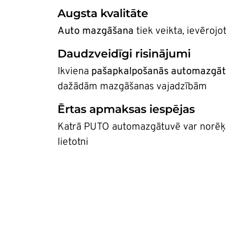
Augsta kvalitāte
Auto mazgāšana
tiek veikta, ievēroj
Daudzveidīgi risinājumi
Ikviena
pašapkalpošanās automazgā
dažādām mazgāšanas vajadzībām
Ērtas apmaksas iespējas
Katrā PUTO automazgātuvē var norēķinā
lietotni