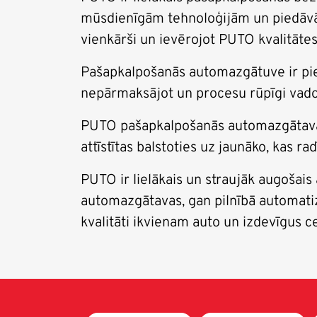
mūsdienīgām tehnoloģijām un piedāvā 
vienkārši un ievērojot PUTO kvalitātes
Pašapkalpošanās automazgātuve ir piem
nepārmaksājot un procesu rūpīgi vad
PUTO pašapkalpošanās automazgātavas 
attīstītas balstoties uz jaunāko, kas r
PUTO ir lielākais un straujāk augošai
automazgātavas, gan pilnībā automati
kvalitāti ikvienam auto un izdevīgus