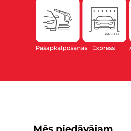
Pašapkalpošanās
Express
Mēs piedāvājam