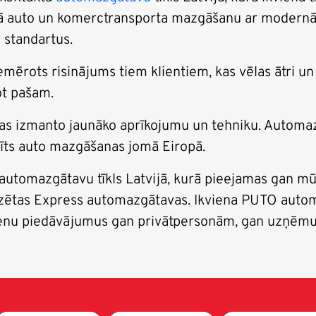
auto un komerctransporta mazgāšanu ar modernāko 
 standartus.
ērots risinājums tiem klientiem, kas vēlas ātri un
ot pašam.
izmanto jaunāko aprīkojumu un tehniku. Automazgā
adīts auto mazgāšanas jomā Eiropā.
s automazgātavu tīkls Latvijā, kurā pieejamas gan 
zētas Express automazgātavas. Ikviena PUTO autom
 cenu piedāvājumus gan privātpersonām, gan uzņēmu