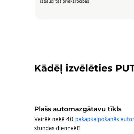
izbaudi tās priekšrocības
Kādēļ izvēlēties PU
Plašs automazgātavu tīkls
Vairāk nekā 40
pašapkalpošanās auto
stundas diennaktī