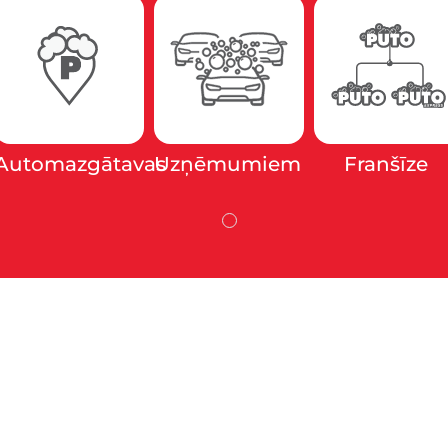
Automazgātavas
Uzņēmumiem
Franšīze