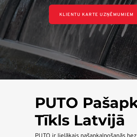
KLIENTU KARTE UZŅĒMUMIEM
PUTO Pašapk
Tīkls Latvijā
PUTO ir lielākais pašapkalpošanās be