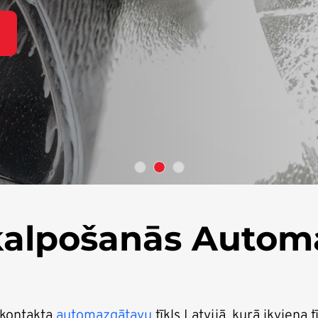
alpošanās Autom
zkontakta
automazgātavu
tīkls Latvijā, kurā ikviena t