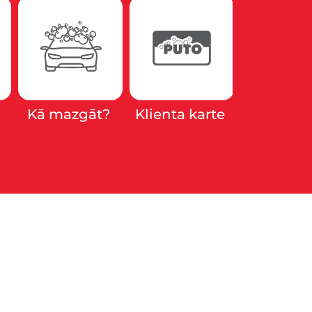
Kā mazgāt?
Klienta karte