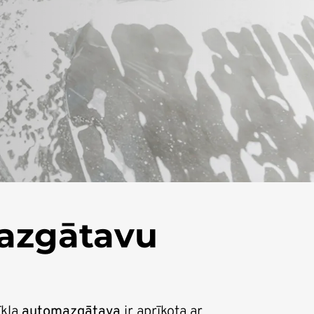
azgātavu
īkla
automazgātava
ir aprīkota ar