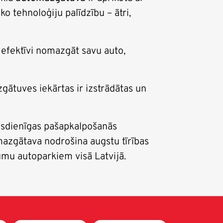
tehnoloģiju palīdzību – ātri,
 efektīvi nomazgāt savu auto,
tuves iekārtas ir izstrādātas un
mūsdienīgas pašapkalpošanās
azgātava nodrošina augstu tīrības
mu autoparkiem visā Latvijā.