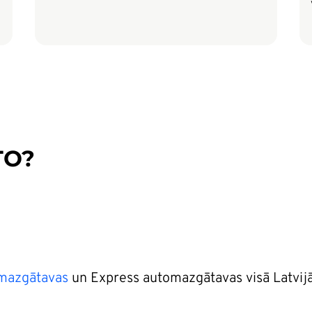
TO?
mazgātavas
un Express automazgātavas visā Latvijā