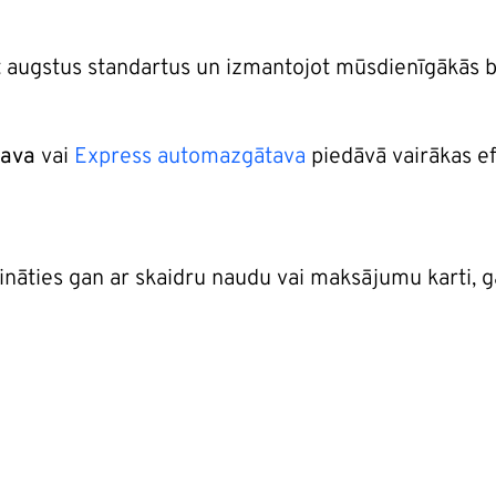
ot augstus standartus un izmantojot mūsdienīgākās
tava
vai
Express automazgātava
piedāvā vairākas 
ties gan ar skaidru naudu vai maksājumu karti, ga