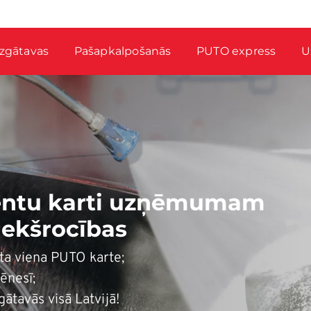
zgātavas
Pašapkalpošanās
PUTO express
U
ientu karti uzņēmumam
iekšrocības
ta viena PUTO karte;
ēnesī;
ātavās visā Latvijā!