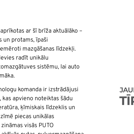
rīkotas ar šī brīža aktuālāko –
 un protams, īpaši
mēroti mazgāšanas līdzekļi.
devies radīt unikālu
omazgātuves sistēmu, lai auto
amāka.
ologu komanda ir izstrādājusi
kas apvieno noteiktas šādu
ratūra, ķīmiskais līdzeklis un
zīmē piecas unikālas
 zināmas visās PUTO