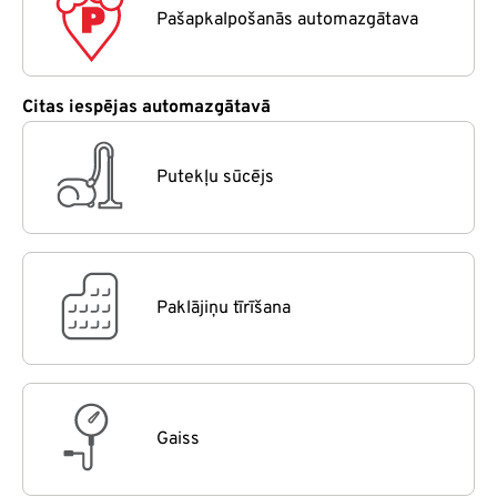
Pašapkalpošanās automazgātava
Citas iespējas automazgātavā
Putekļu sūcējs
Paklājiņu tīrīšana
Gaiss