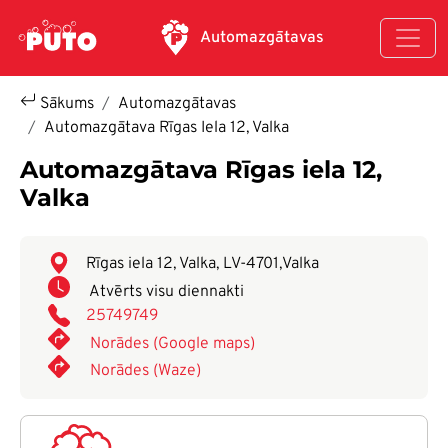
Pārlekt uz galveno saturu
Automazgātavas
Sākums
Automazgātavas
Automazgātava Rīgas Iela 12, Valka
Automazgātava Rīgas iela 12,
Valka
Rīgas iela 12, Valka, LV-4701
,
Valka
Atvērts visu diennakti
25749749
Norādes (Google maps)
Norādes (Waze)