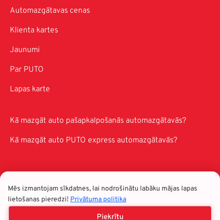
Automazgātavas cenas
Klienta kartes
Jaunumi
Par PUTO
Lapas karte
Kā mazgāt auto pašapkalpošanās automazgātavās?
Kā mazgāt auto PUTO express automazgātavās?
Mēs izmantojam sīkdatnes, lai nodrošinātu labāku mājas lapas
lietošanas pieredzi!
Privātuma politika
Piekrītu