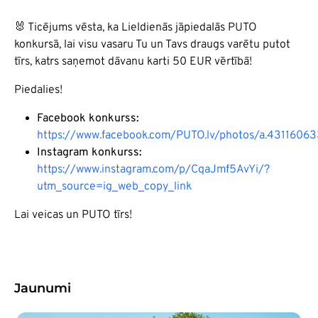
🐰 Ticējums vēsta, ka Lieldienās jāpiedalās PUTO
konkursā, lai visu vasaru Tu un Tavs draugs varētu putot
tīrs, katrs saņemot dāvanu karti 50 EUR vērtībā!
Piedalies!
Facebook konkurss:
https://www.facebook.com/PUTO.lv/photos/a.43116
Instagram konkurss:
https://www.instagram.com/p/CqaJmf5AvYi/?
utm_source=ig_web_copy_link
Lai veicas un PUTO tīrs!
Jaunumi