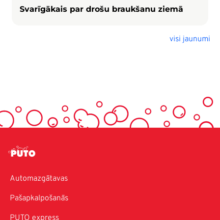
Svarīgākais par drošu braukšanu ziemā
visi jaunumi
Automazgātavas
Pašapkalpošanās
PUTO express