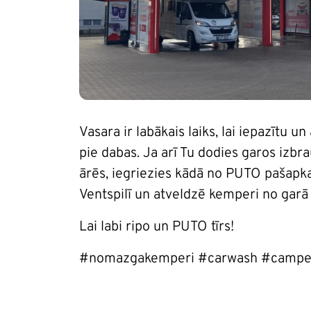
Vasara ir labākais laiks, lai iepazītu 
pie dabas. Ja arī Tu dodies garos izb
ārēs, iegriezies kādā no PUTO pašapk
Ventspilī un atveldzē kemperi no garā 
Lai labi ripo un PUTO tīrs!
#nomazgakemperi #carwash #campe