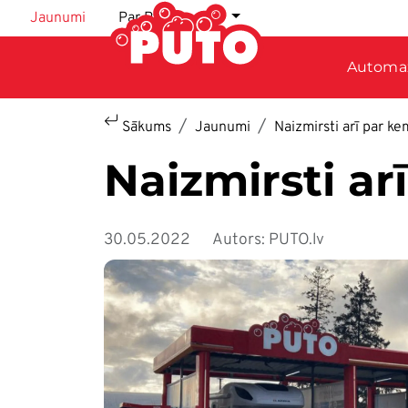
Pārlekt uz galveno saturu
Jaunumi
Par PUTO
LV
Automa
Sākums
Jaunumi
Naizmirsti arī par ke
Naizmirsti ar
30.05.2022
Autors: PUTO.lv