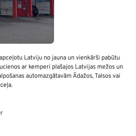
un apceļotu Latviju no jauna un vienkārši pabūtu
raucienos ar kemperi plašajos Latvijas mežos un
alpošanas automazgātavām Ādažos, Talsos vai
ceļa.
r