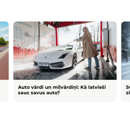
Attēls
Att
Auto vārdi un mīļvārdiņi: Kā latvieši
S
sauc savus auto?
z