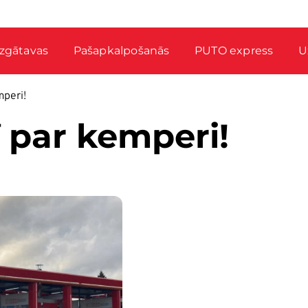
zgātavas
Pašapkalpošanās
PUTO express
U
mperi!
ī par kemperi!