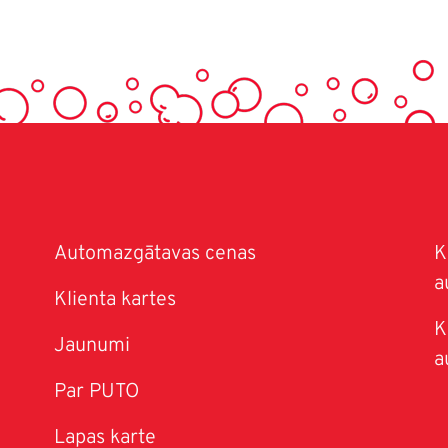
Automazgātavas cenas
K
a
Klienta kartes
K
Jaunumi
a
Par PUTO
Lapas karte