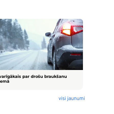
ēls
varīgākais par drošu braukšanu
iemā
visi jaunumi