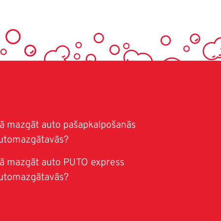
ā mazgāt auto pašapkalpošanās
utomazgātavās?
ā mazgāt auto PUTO express
utomazgātavās?