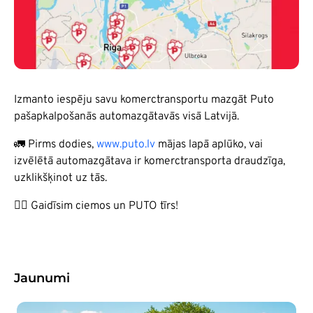
Izmanto iespēju savu komerctransportu mazgāt Puto
pašapkalpošanās automazgātavās visā Latvijā.
🚛 Pirms dodies,
www.puto.lv
mājas lapā aplūko, vai
izvēlētā automazgātava ir komerctransporta draudzīga,
uzklikšķinot uz tās.
😶‍🌫️ Gaidīsim ciemos un PUTO tīrs!
Jaunumi
Attēls