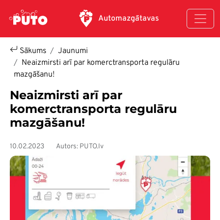
Pārlekt uz galveno saturu
Automazgātavas
Sākums
Jaunumi
Neaizmirsti arī par komerctransporta regulāru
mazgāšanu!
Neaizmirsti arī par
komerctransporta regulāru
mazgāšanu!
10.02.2023
Autors: PUTO.lv