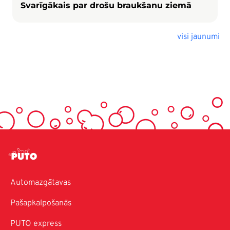
Svarīgākais par drošu braukšanu ziemā
visi jaunumi
Automazgātavas
Pašapkalpošanās
PUTO express