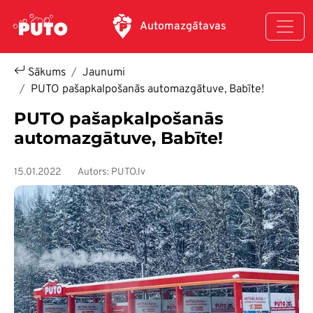
Pārlekt uz galveno saturu
Automazgātavas
Sākums
Jaunumi
PUTO pašapkalpošanās automazgātuve, Babīte!
PUTO pašapkalpošanās
automazgātuve, Babīte!
15.01.2022
Autors: PUTO.lv