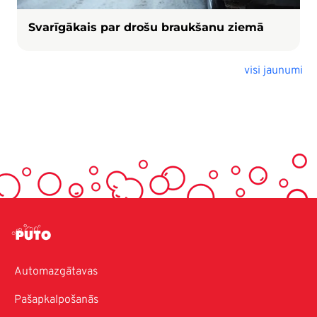
Svarīgākais par drošu braukšanu ziemā
visi jaunumi
Automazgātavas
Pašapkalpošanās