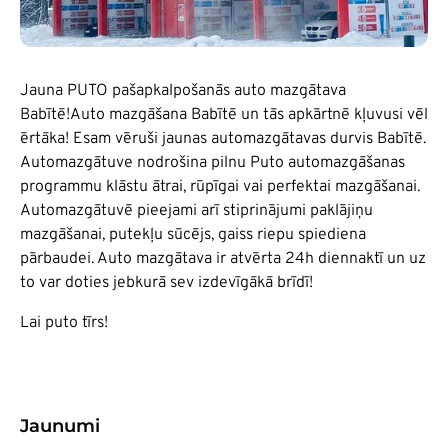
Jauna PUTO pašapkalpošanās auto mazgātava
Babītē!Auto mazgāšana Babītē un tās apkārtnē kļuvusi vēl
ērtāka! Esam vēruši jaunas automazgātavas durvis Babītē.
Automazgātuve nodrošina pilnu Puto automazgāšanas
programmu klāstu ātrai, rūpīgai vai perfektai mazgāšanai.
Automazgātuvē pieejami arī stiprinājumi paklājiņu
mazgāšanai, putekļu sūcējs, gaiss riepu spiediena
pārbaudei. Auto mazgātava ir atvērta 24h diennaktī un uz
to var doties jebkurā sev izdevīgākā brīdī!
Lai puto tīrs!
Jaunumi