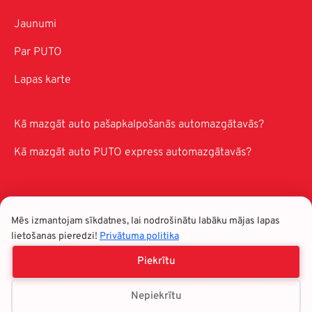
Jaunumi
Par PUTO
Lapas karte
Kā mazgāt auto pašapkalpošanās automazgātavās?
Kā mazgāt auto PUTO express automazgātavās?
Mēs izmantojam sīkdatnes, lai nodrošinātu labāku mājas lapas
lietošanas pieredzi!
Privātuma politika
Piekrītu
Privātuma politika
| 2026 © SIA "PUTO franšīze"
Nepiekrītu