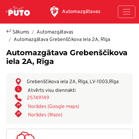
Pārlekt uz galveno saturu
Automazgātavas
Sākums
Automazgātavas
Automazgātava Grebenščikova Iela 2A, Rīga
Automazgātava Grebenščikova
iela 2A, Rīga
Grebenščikova iela 2A, Rīga, LV-1003
,
Rīga
Atvērts visu diennakti
25749749
Norādes (Google maps)
Norādes (Waze)