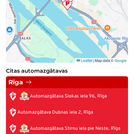
Leaflet
|
Map data ©
Google
Citas automazgātavas
Rīga
Automazgātava Slokas iela 96, Rīga
Automazgātava Dubnas iela 2, Rīga
Automazgātava Stirnu iela pie Neste, Rīga