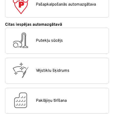
Pašapkalpošanās automazgātava
Citas iespējas automazgātavā
Putekļu sūcējs
Vējstiklu šķidrums
Paklājiņu tīrīšana